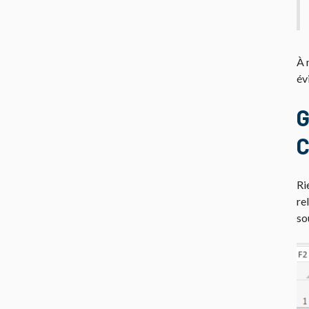
À 
év
G
C
Ri
re
so