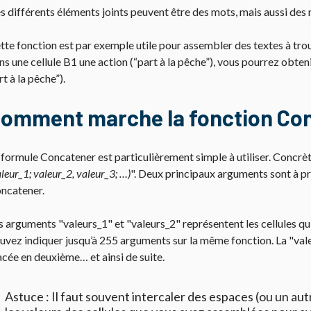
s différents éléments joints peuvent être des mots, mais aussi de
tte fonction est par exemple utile pour assembler des textes à trou
ns une cellule B1 une action (“part à la pêche”), vous pourrez obten
rt à la pêche”).
omment marche la fonction Con
 formule Concatener est particulièrement simple à utiliser. Concrète
aleur_1; valeur_2, valeur_3; …)
". Deux principaux arguments sont à p
ncatener.
s arguments "valeurs_1" et "valeurs_2" représentent les cellules qu’
uvez indiquer jusqu’à 255 arguments sur la même fonction. La "valeu
acée en deuxième… et ainsi de suite.
Astuce : Il faut souvent intercaler des espaces (ou un aut