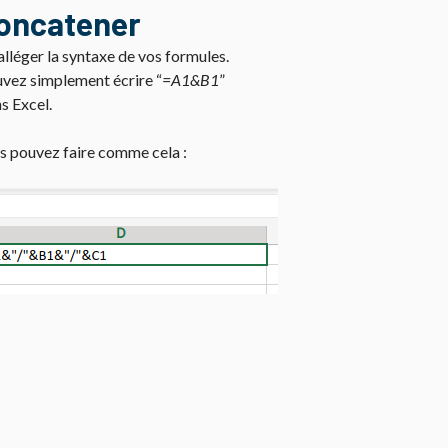
concatener
lléger la syntaxe de vos formules.
ouvez simplement écrire “
=A1&B1
”
s Excel.
us pouvez faire comme cela :