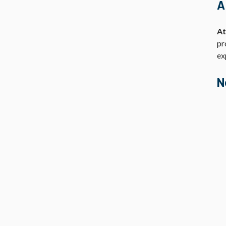
À
At
pr
ex
N