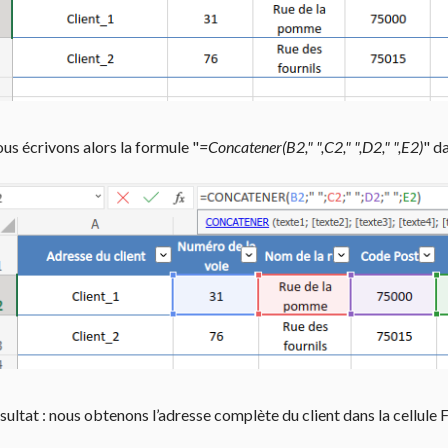
us écrivons alors la formule "
=Concatener(B2," ",C2," ",D2," ",E2)
" da
sultat : nous obtenons l’adresse complète du client dans la cellule F