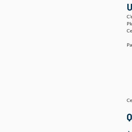
U
C’
Pl
Ce
Pa
Ce
Q