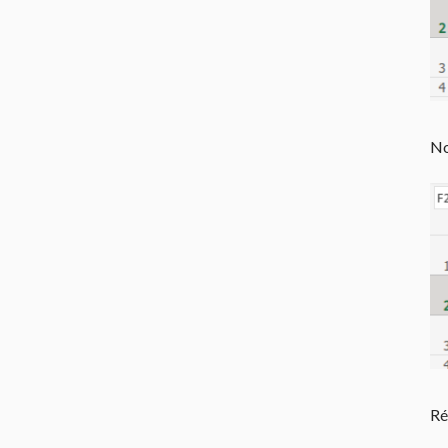
No
Ré