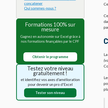
concatener
Ce
Qui sommes-nous ?
Ce
da
Formations 100% sur
pa
mesure
Gagnez en autonomie sur Excel grâce à
C
nos formations finançables par le CPF
La
Obtenir le programme
(v
Co
Testez votre niveau
gratuitement !
Le
et identifiez vos axes d'amélioration
po
pour devenir un pro d'Excel
pl
Tester son niveau